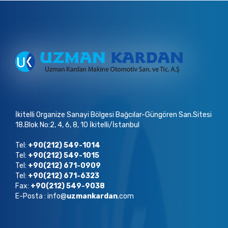
İkitelli Organize Sanayi Bölgesi Bağcılar-Güngören San.Sitesi
18.Blok No:2, 4, 6, 8, 10 İkitelli/İstanbul
Tel:
+90(212) 549-1014
Tel:
+90(212) 549-1015
Tel:
+90(212) 671-0909
Tel:
+90(212) 671-6323
Fax:
+90(212) 549-9038
E-Posta : info@
uzmankardan
.com