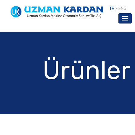
TR
-
ENG
Ürünler