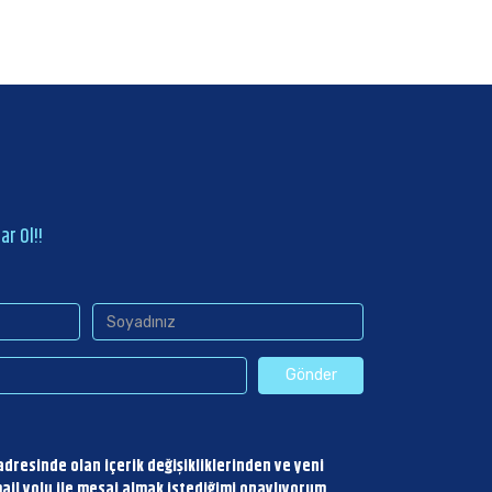
r Ol!!
dresinde olan içerik değişikliklerinden ve yeni
ail yolu ile mesaj almak istediğimi onaylıyorum.