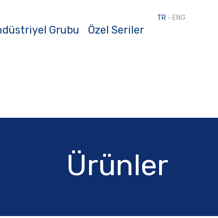
TR
-
ENG
düstriyel Grubu
Özel Seriler
Ürünler