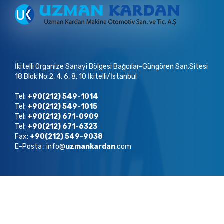
İkitelli Organize Sanayi Bölgesi Bağcılar-Güngören San.Sitesi
18.Blok No:2, 4, 6, 8, 10 İkitelli/İstanbul
Tel:
+90(212) 549-1014
Tel:
+90(212) 549-1015
Tel:
+90(212) 671-0909
Tel:
+90(212) 671-6323
Fax:
+90(212) 549-9038
E-Posta : info@
uzmankardan
.com
Copyright ©
2022
Uzman Kardan Tüm Hakları Saklıdır.